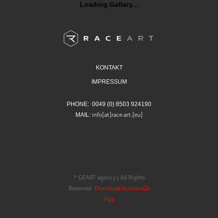
Loading Gallery...
KONTAKT
IMPRESSUM
PHONE: 0049 (0) 8503 924190
MAIL:
info[at]race-art.[eu]
® GEAR7 agency | All Rights
Reserved
Download Autolive24
App